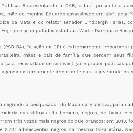
a Pública. Representando a OAB, estará presente o ad
ha, mãe do menino Eduardo assassinado em abril pela P
ídice da Mata e do relator senador Lindbergh Farias, 
ra Feghali e os deputados estaduais Wadih Damous e Rosan
 (PSB-BA), “a ação da CPI é extremamente importante p
rasileira, mães e pais de família que perdem seus fil
orça a necessidade de se investigar e propor políticas púb
 agenda extremamente importante para a juventude brasil
a segundo o pesquisador do Mapa da Violência, para ca
 maioria das vítimas são homens, negros, de baixa esc
rrem três vezes mais negros do que brancos: em 2013, f
 e 2.737 adolescentes negros na mesma faixa etária. Na