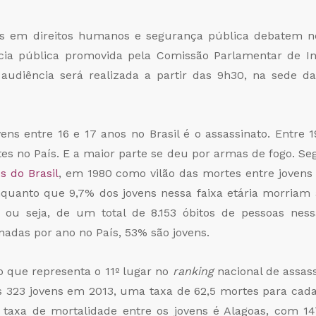
as em direitos humanos e segurança pública debatem nes
ncia pública promovida pela Comissão Parlamentar de In
A audiência será realizada a partir das 9h30, na sede d
vens entre 16 e 17 anos no Brasil é o assassinato. Entr
es no País. E a maior parte se deu por armas de fogo. S
s do Brasil
, em 1980 como vilão das mortes entre jovens 
enquanto que 9,7% dos jovens nessa faixa etária morriam 
ou seja, de um total de 8.153 óbitos de pessoas ness
nadas por ano no País, 53% são jovens.
o que representa o 11º lugar no
ranking
nacional de assas
s 323 jovens em 2013, uma taxa de 62,5 mortes para cada
 taxa de mortalidade entre os jovens é Alagoas, com 1