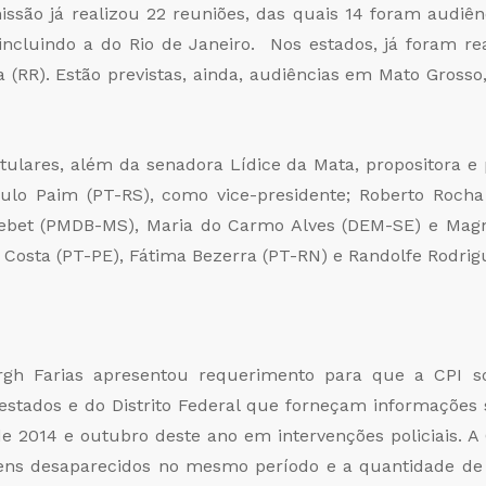
issão já realizou 22 reuniões, das quais 14 foram audiên
, incluindo a do Rio de Janeiro. Nos estados, já foram re
 (RR). Estão previstas, ainda, audiências em Mato Grosso,
ares, além da senadora Lídice da Mata, propositora e p
ulo Paim (PT-RS), como vice-presidente; Roberto Rocha
ebet (PMDB-MS), Maria do Carmo Alves (DEM-SE) e Mag
Costa (PT-PE), Fátima Bezerra (PT-RN) e Randolfe Rodrig
rgh Farias apresentou requerimento para que a CPI so
 estados e do Distrito Federal que forneçam informações
de 2014 e outubro deste ano em intervenções policiais. A 
ens desaparecidos no mesmo período e a quantidade de 