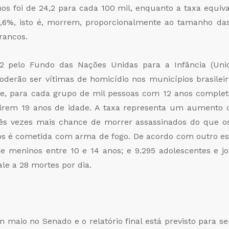
os foi de 24,2 para cada 100 mil, enquanto a taxa equiva
73,6%, isto é, morrem, proporcionalmente ao tamanho das
rancos.
12 pelo Fundo das Nações Unidas para a Infância (Uni
poderão ser vítimas de homicídio nos municípios brasile
 que, para cada grupo de mil pessoas com 12 anos complet
girem 19 anos de idade. A taxa representa um aumento 
ês vezes mais chance de morrer assassinados do que os
ios é cometida com arma de fogo. De acordo com outro es
e meninos entre 10 e 14 anos; e 9.295 adolescentes e j
ale a 28 mortes por dia.
m maio no Senado e o relatório final está previsto para se