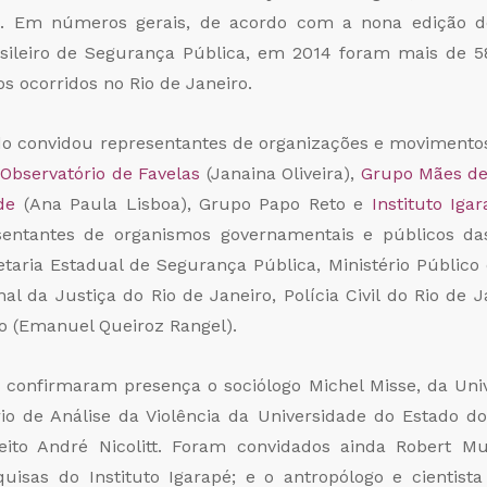
8. Em números gerais, de acordo com a nona edição do
sileiro de Segurança Pública, em 2014 foram mais de 58
s ocorridos no Rio de Janeiro.
ado convidou representantes de organizações e movimento
,
Observatório de Favelas
(Janaina Oliveira),
Grupo Mães de
de
(Ana Paula Lisboa), Grupo Papo Reto e
Instituto Iga
entantes de organismos governamentais e públicos da
aria Estadual de Segurança Pública, Ministério Público d
nal da Justiça do Rio de Janeiro, Polícia Civil do Rio de J
ro (Emanuel Queiroz Rangel).
, confirmaram presença o sociólogo Michel Misse, da Uni
rio de Análise da Violência da Universidade do Estado do
eito André Nicolitt. Foram convidados ainda Robert M
uisas do Instituto Igarapé; e o antropólogo e cientista