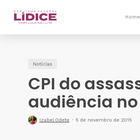
Skip
to
Home
main
content
Notícias
CPI do assas
audiência no 
Izabel Odete
5 de novembro de 2015