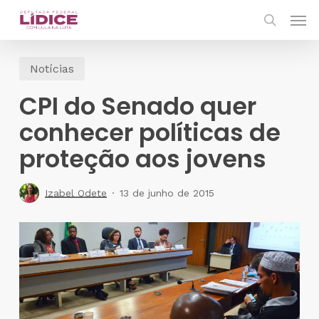
Skip
Men
to
search
main
Notícias
content
CPI do Senado quer
conhecer políticas de
proteção aos jovens
Izabel Odete
13 de junho de 2015