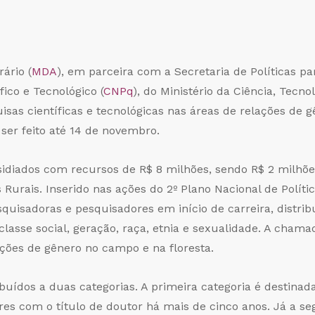
ário (
MDA
), em parceira com a Secretaria de Políticas pa
ico e Tecnológico (
CNPq
), do Ministério da Ciência, Tecno
uisas científicas e tecnológicas nas áreas de relações de
ser feito até 14 de novembro.
sidiados com recursos de R$ 8 milhões, sendo R$ 2 milhõ
 Rurais. Inserido nas ações do 2º Plano Nacional de Políti
uisadoras e pesquisadores em início de carreira, distribu
lasse social, geração, raça, etnia e sexualidade. A chama
ações de gênero no campo e na floresta.
buídos a duas categorias. A primeira categoria é destinada
s com o título de doutor há mais de cinco anos. Já a seg