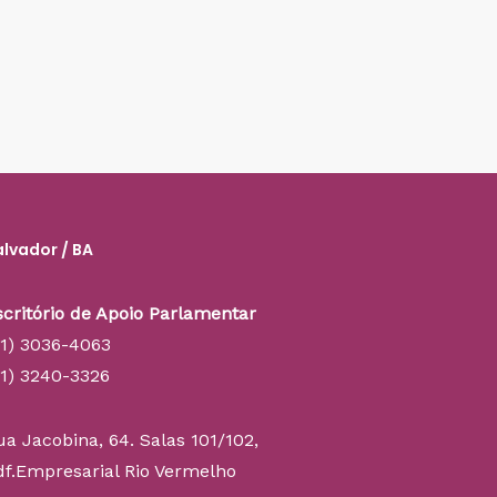
alvador / BA
scritório de Apoio Parlamentar
71) 3036-4063
71) 3240-3326
ua Jacobina, 64. Salas 101/102,
df.Empresarial Rio Vermelho