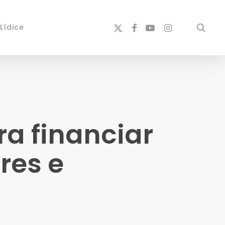
x-
facebook
youtube
instagram
sear
Lídice
twitter
ra financiar
res e