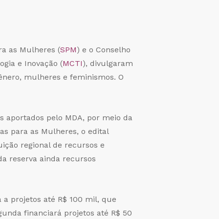
ra as Mulheres (
SPM
) e o Conselho
logia e Inovação (
MCTI
), divulgaram
 gênero, mulheres e feminismos. O
es aportados pelo MDA, por meio da
cas para as Mulheres, o edital
ição regional de recursos e
da reserva ainda recursos
 a projetos até R$ 100 mil, que
unda financiará projetos até R$ 50