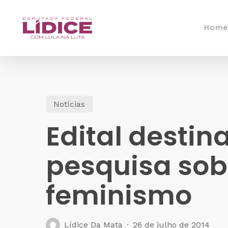
Skip
to
Home
main
content
Notícias
Edital destin
pesquisa sob
feminismo
Lídice Da Mata
26 de julho de 2014