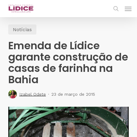
Skip
Men
to
search
main
Notícias
content
Emenda de Lídice
garante construção de
casas de farinha na
Bahia
Izabel Odete
23 de março de 2015