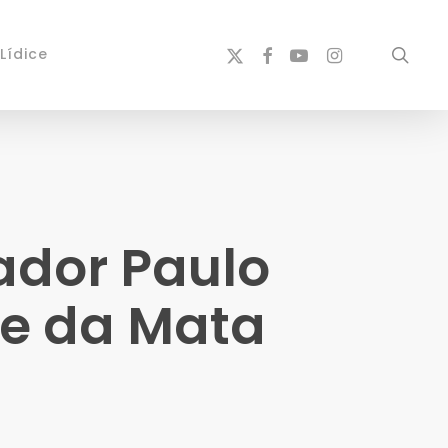
x-
facebook
youtube
instagram
sear
Lídice
twitter
ador Paulo
ce da Mata