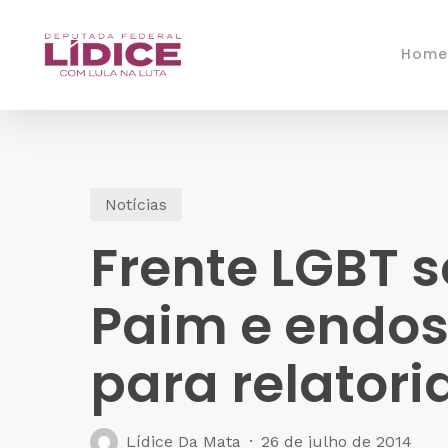
Skip
to
Home
main
content
Notícias
Frente LGBT 
Paim e endos
para relatori
Lídice Da Mata
26 de julho de 2014