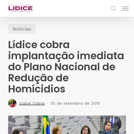
Skip
Men
to
search
main
Notícias
content
Lídice cobra
implantação imediata
do Plano Nacional de
Redução de
Homícidios
Izabel Odete
30 de setembro de 2015