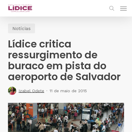
Skip
Men
to
search
main
Notícias
content
Lídice critica
ressurgimento de
buraco em pista do
aeroporto de Salvador
Izabel Odete
11 de maio de 2015