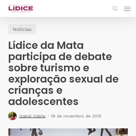
Skip
Men
to
search
main
Notícias
content
Lídice da Mata
participa de debate
sobre turismo e
exploração sexual de
crianças e
adolescentes
Izabel Odete
19 de novembro de 2015