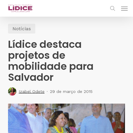
Skip
Men
to
search
main
Notícias
content
Lídice destaca
projetos de
mobilidade para
Salvador
Izabel Odete
29 de março de 2015