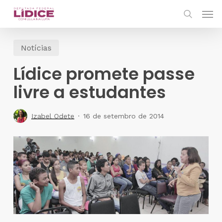
Skip
Men
to
search
main
Notícias
content
Lídice promete passe
livre a estudantes
Izabel Odete
16 de setembro de 2014