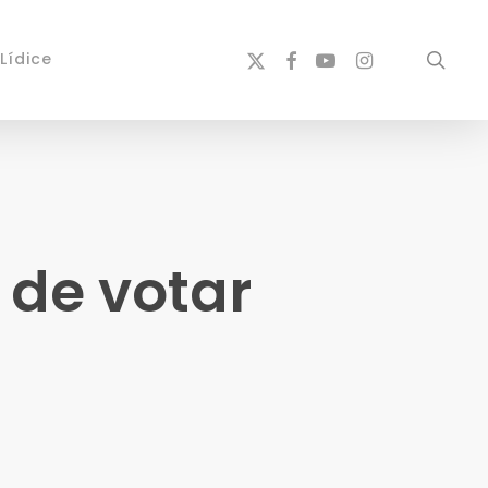
x-
facebook
youtube
instagram
sear
Lídice
twitter
 de votar