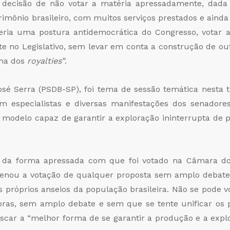
 decisão de não votar a matéria apressadamente, dad
rimônio brasileiro, com muitos serviços prestados e ainda
eria uma postura antidemocrática do Congresso, vota
no Legislativo, sem levar em conta a construção de ou
lha dos
royalties”
.
osé Serra (PSDB-SP), foi tema de sessão temática nesta 
 especialistas e diversas manifestações dos senadores
modelo capaz de garantir a exploração ininterrupta de p
 da forma apressada com que foi votado na Câmara do
ndenou a votação de qualquer proposta sem amplo debate
s próprios anseios da população brasileira. Não se pode v
obras, sem amplo debate e sem que se tente unificar os p
uscar a “melhor forma de se garantir a produção e a exp