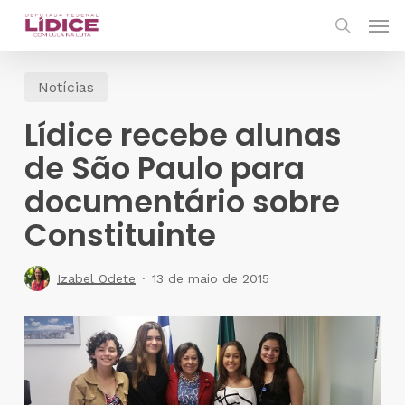
Skip
Men
to
search
main
Notícias
content
Lídice recebe alunas
de São Paulo para
documentário sobre
Constituinte
Izabel Odete
13 de maio de 2015