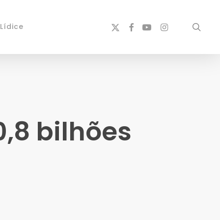
x-
facebook
youtube
instagram
sear
Lídice
twitter
,8 bilhões