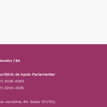
alvador / BA
scritório de Apoio Parlamentar
71) 3036-4063
71) 3240-3326
ua Jacobina, 64. Salas 101/102,