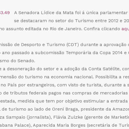
A Senadora Lídice da Mata foi á única parlamentar
se destacaram no setor do Turismo entre 2012 e 20
no assunto editada no Rio de Janeiro. Confira clicando
aqu
issão de Desporto e Turismo (CDT) durante a aprovação d
o ano passado a subcomissão Temporária da Copa 2014 e 
ismo do Senado.
 a desoneração do setor e a adoção da Conta Satélite, c
ensão do turismo na economia nacional. Possibilita a res
no País por estrangeiros, com visto de turista, durante a
ção de tributos federais pagos nas compras de mercadorias 
 estada, medida que tem por objetivo estimular a entrada 
al de turismo ao lado de Oreni Braga, presidente da Amazon
a Sampaio (jornalista), Flávia Zulzke (gerente de Marketi
cabana Palace), Aparecida Maria Borges (secretária de Tur