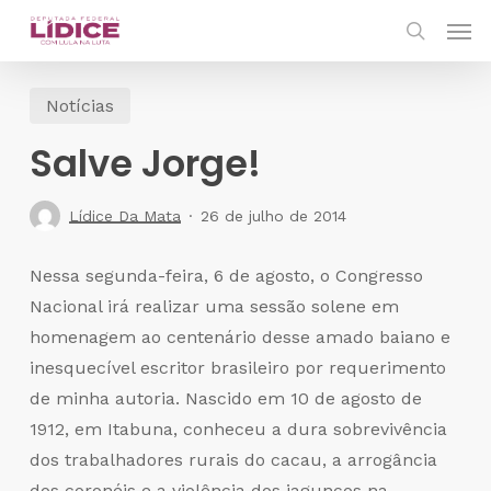
Skip
Men
to
search
main
Notícias
content
Salve Jorge!
Lídice Da Mata
26 de julho de 2014
Nessa segunda-feira, 6 de agosto, o Congresso
Nacional irá realizar uma sessão solene em
homenagem ao centenário desse amado baiano e
inesquecível escritor brasileiro por requerimento
de minha autoria. Nascido em 10 de agosto de
1912, em Itabuna, conheceu a dura sobrevivência
dos trabalhadores rurais do cacau, a arrogância
dos coronéis e a violência dos jagunços na