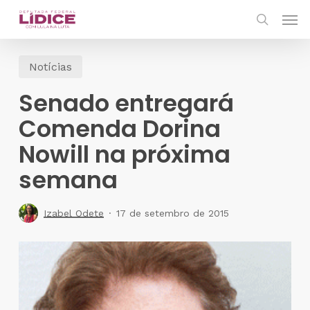
Skip
Men
to
search
main
Notícias
content
Senado entregará
Comenda Dorina
Nowill na próxima
semana
Izabel Odete
17 de setembro de 2015