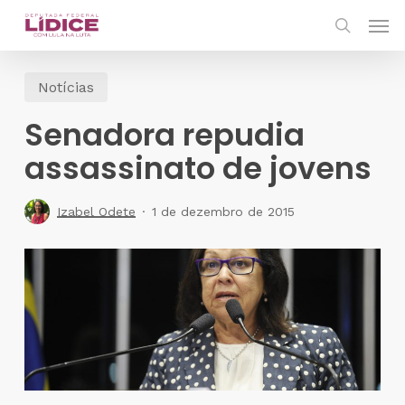
Skip
Men
to
search
main
Notícias
content
Senadora repudia
assassinato de jovens
Izabel Odete
1 de dezembro de 2015