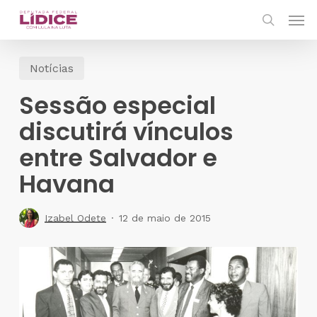
Skip
Men
to
search
main
Notícias
content
Sessão especial
discutirá vínculos
entre Salvador e
Havana
Izabel Odete
12 de maio de 2015