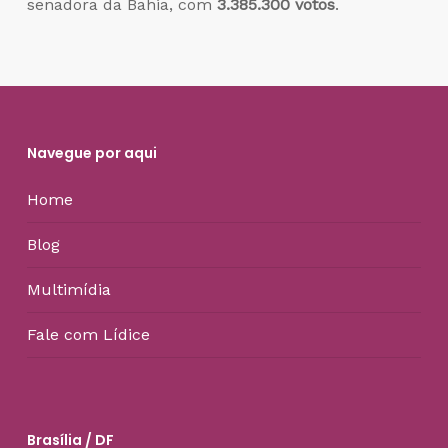
senadora da Bahia, com
3.385.300 votos
.
Navegue por aqui
Home
Blog
Multimídia
Fale com Lídice
Brasília / DF