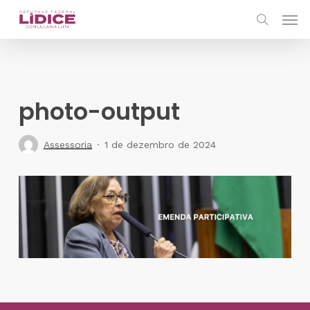
Skip
Men
to
search
main
content
photo-output
Assessoria
1 de dezembro de 2024