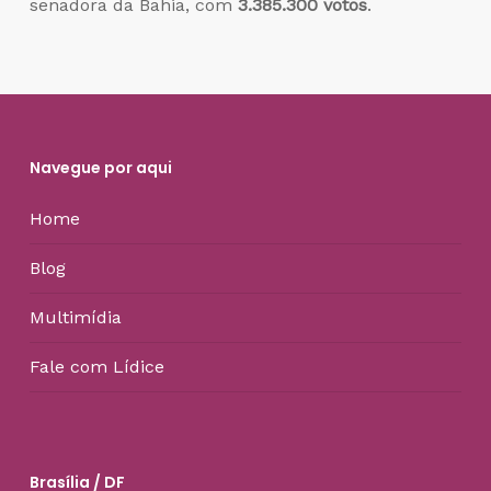
senadora da Bahia, com
3.385.300 votos
.
Navegue por aqui
Home
Blog
Multimídia
Fale com Lídice
Brasília / DF