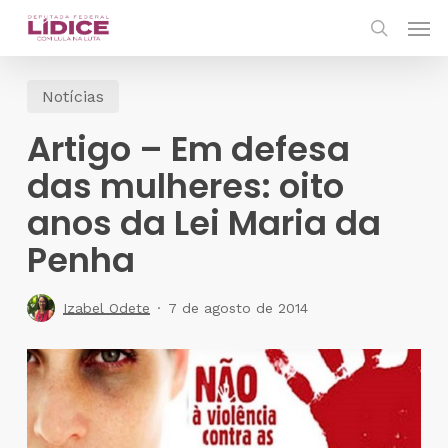
Skip
Men
to
search
main
Notícias
content
Artigo – Em defesa
das mulheres: oito
anos da Lei Maria da
Penha
Izabel Odete
7 de agosto de 2014