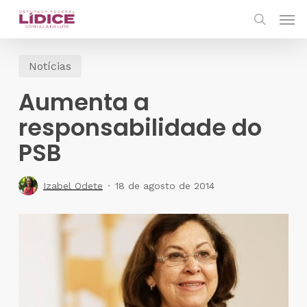
Skip
Men
to
search
main
Notícias
content
Aumenta a
responsabilidade do
PSB
Izabel Odete
18 de agosto de 2014