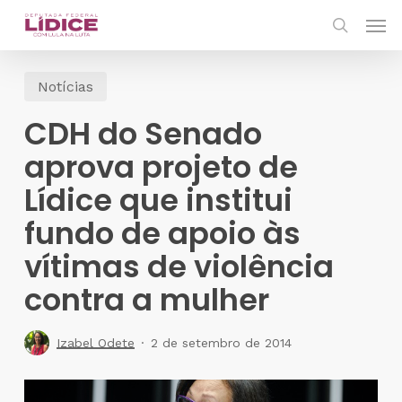
Skip
Men
to
search
main
Notícias
content
CDH do Senado
aprova projeto de
Lídice que institui
fundo de apoio às
vítimas de violência
contra a mulher
Izabel Odete
2 de setembro de 2014