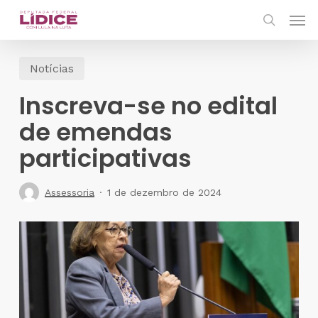
Skip
Men
to
search
main
Notícias
content
Inscreva-se no edital
de emendas
participativas
Assessoria
1 de dezembro de 2024