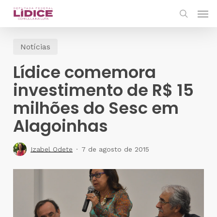
Skip
Men
to
search
main
Notícias
content
Lídice comemora
investimento de R$ 15
milhões do Sesc em
Alagoinhas
Izabel Odete
7 de agosto de 2015