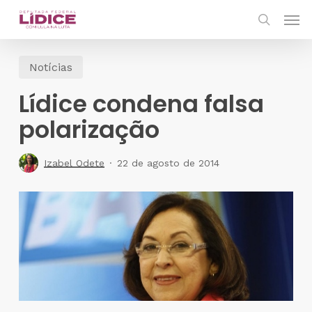
Skip
Men
to
search
main
Notícias
content
Lídice condena falsa
polarização
Izabel Odete
22 de agosto de 2014