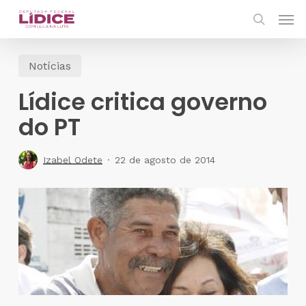
Skip
Men
to
search
main
Notícias
content
Lídice critica governo
do PT
Izabel Odete
22 de agosto de 2014