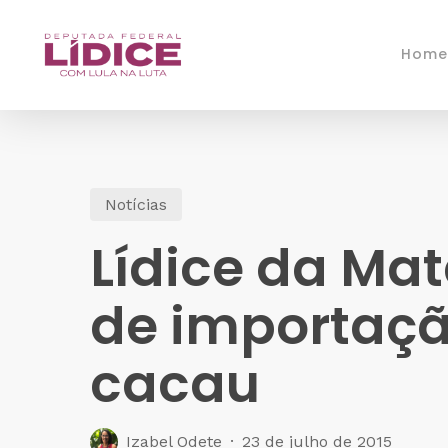
Skip
to
Home
main
content
Notícias
Lídice da Mat
de importaçã
cacau
Izabel Odete
23 de julho de 2015