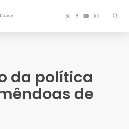
x-
facebook
youtube
instagram
sear
Lídice
twitter
o da política
 amêndoas de