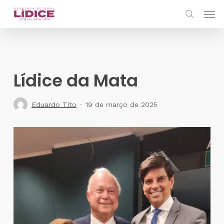
Skip
Men
to
search
main
content
Lídice da Mata
Eduardo Tito
19 de março de 2025