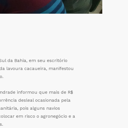
ul da Bahia, em seu escritório
da lavoura cacaueira, manifestou
o.
 Andrade informou que mais de R$
rrência desleal ocasionada pela
itária, pois alguns navios
olocar em risco o agronegócio e a
s.