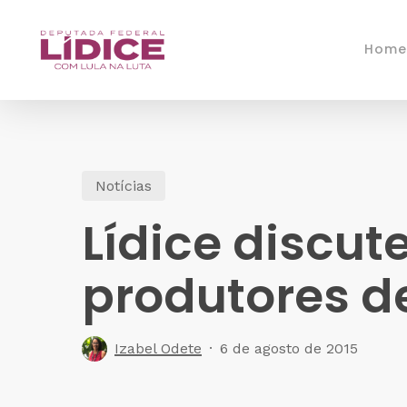
Skip
to
Home
main
content
Notícias
Lídice discut
produtores d
Izabel Odete
6 de agosto de 2015