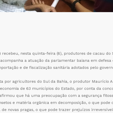
recebeu, nesta quinta-feira (6), produtores de cacau do S
ue acompanha a atuação da parlamentar baiana em defesa 
portação e de fiscalização sanitária adotados pelo govern
ta por agricultores do Sul da Bahia, o produtor Maurício
economia de 63 municípios do Estado, por conta da conco
firmou que há uma preocupação com a segurança fitossan
nsetos e matéria orgânica em decomposição, o que pode c
 de novas pragas, o que pode trazer prejuízos irreversívei