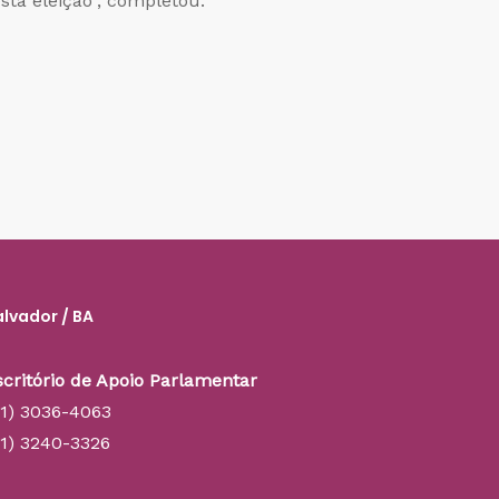
ta eleição”, completou.
alvador / BA
scritório de Apoio Parlamentar
71) 3036-4063
71) 3240-3326