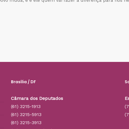
vo muda, e é ele quem vai fazer a diferença para nós nes
Brasília / DF
S
Câmara dos Deputados
E
(61) 3215-1913
(
(61) 3215-5913
(
(61) 3215-3913