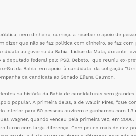
ública, nem dinheiro, começo a receber o apoio de pesso
 dizer que não se faz política com dinheiro, se faz com p
candidata ao governo da Bahia Lidice da Mata, durante e
o a deputado federal pelo PSB, Bebeto, que reuniu ex-pref
tro-Sul da Bahia em apoio à candidata da coligação “Um
acompanha da candidata ao Senado Eliana Calmon.
dentes na história da Bahia de candidaturas sem grandes e
poio popular. A primeira delas, a de Waldir Pires, “que
 interior para 50 pessoas ouvirem e ganhamos com 1,3 mi
ques Wagner, quando venceu pela primeira vez, em 2006. 
ro turno com larga diferença. Com pouco mais de dez pre