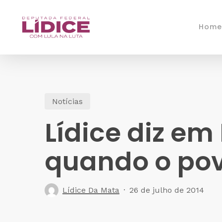
Skip
to
Home
main
content
Notícias
Lídice diz em
quando o po
Lídice Da Mata
26 de julho de 2014