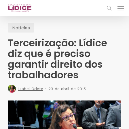
Skip
Men
to
search
main
Notícias
content
Terceirização: Lídice
diz que é preciso
garantir direito dos
trabalhadores
Izabel Odete
29 de abril de 2015