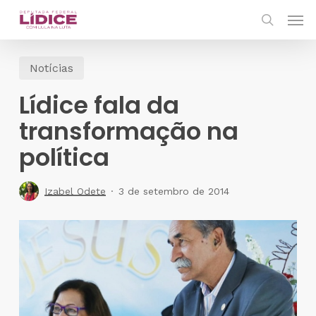
Skip
Men
to
search
main
Notícias
content
Lídice fala da
transformação na
política
Izabel Odete
3 de setembro de 2014