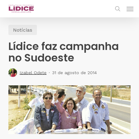
Skip
Men
to
search
main
Notícias
content
Lídice faz campanha
no Sudoeste
Izabel Odete
31 de agosto de 2014