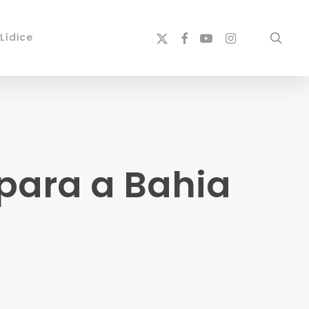
x-
facebook
youtube
instagram
sear
Lídice
twitter
 para a Bahia