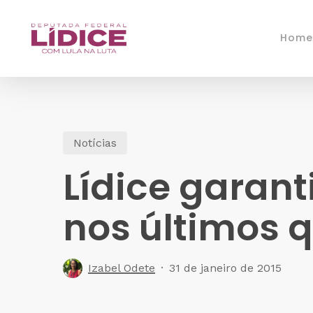
Skip
to
Home
main
content
Notícias
Lídice garant
nos últimos 
Izabel Odete
31 de janeiro de 2015