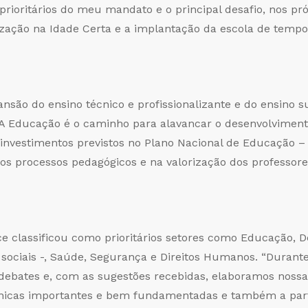
prioritários do meu mandato e o principal desafio, nos pr
zação na Idade Certa e a implantação da escola de tempo i
ão do ensino técnico e profissionalizante e do ensino su
 “A Educação é o caminho para alavancar o desenvolvimen
s investimentos previstos no Plano Nacional de Educação 
nos processos pedagógicos e na valorização dos professores
ce classificou como prioritários setores como Educação, 
sociais -, Saúde, Segurança e Direitos Humanos. “Duran
 debates e, com as sugestões recebidas, elaboramos noss
cnicas importantes e bem fundamentadas e também a part