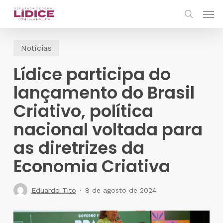
Skip
Men
to
search
main
Notícias
content
Lídice participa do
lançamento do Brasil
Criativo, política
nacional voltada para
as diretrizes da
Economia Criativa
Eduardo Tito
8 de agosto de 2024