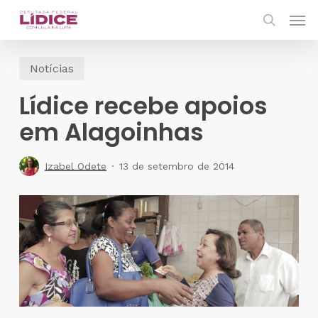
Skip
Men
to
search
main
Notícias
content
Lídice recebe apoios
em Alagoinhas
Izabel Odete
13 de setembro de 2014