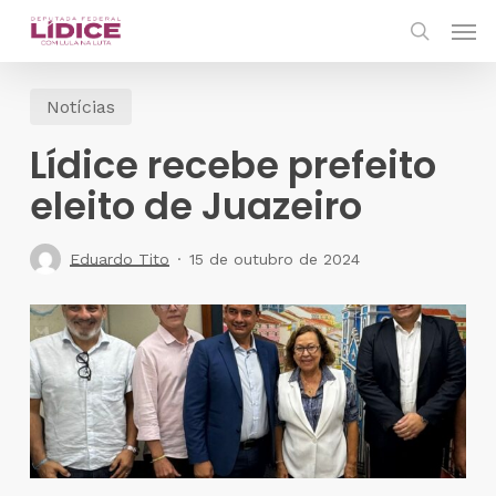
Skip
Men
to
search
main
Notícias
content
Lídice recebe prefeito
eleito de Juazeiro
Eduardo Tito
15 de outubro de 2024