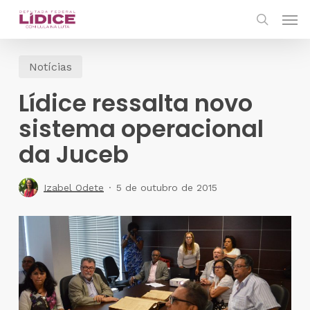
Skip
Men
to
search
main
Notícias
content
Lídice ressalta novo
sistema operacional
da Juceb
Izabel Odete
5 de outubro de 2015