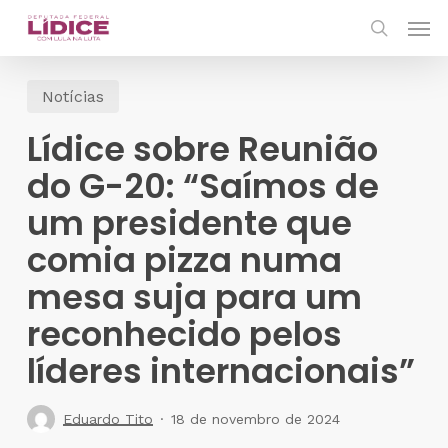
Skip
Men
to
search
main
Notícias
content
Lídice sobre Reunião
do G-20: “Saímos de
um presidente que
comia pizza numa
mesa suja para um
reconhecido pelos
líderes internacionais”
Eduardo Tito
18 de novembro de 2024