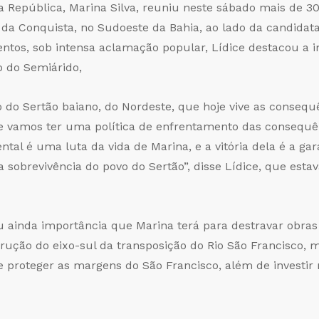
a República, Marina Silva, reuniu neste sábado mais de 3
a Conquista, no Sudoeste da Bahia, ao lado da candidata
entos, sob intensa aclamação popular, Lídice destacou a i
o do Semiárido,
o do Sertão baiano, do Nordeste, que hoje vive as conseq
vamos ter uma política de enfrentamento das consequên
ntal é uma luta da vida de Marina, e a vitória dela é a ga
 a sobrevivência do povo do Sertão”, disse Lídice, que es
u ainda importância que Marina terá para destravar obra
trução do eixo-sul da transposição do Rio São Francisco,
e proteger as margens do São Francisco, além de investi