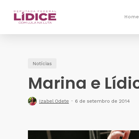
Skip
to
Home
main
content
Notícias
Marina e Lídi
Izabel Odete
6 de setembro de 2014