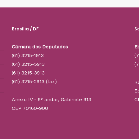
Brasília / DF
S
Câmara dos Deputados
E
(61) 3215-1913
(
(61) 3215-5913
(
(61) 3215-3913
(61) 3215-2913 (fax)
R
E
Anexo IV - 9° andar, Gabinete 913
C
CEP 70160-900