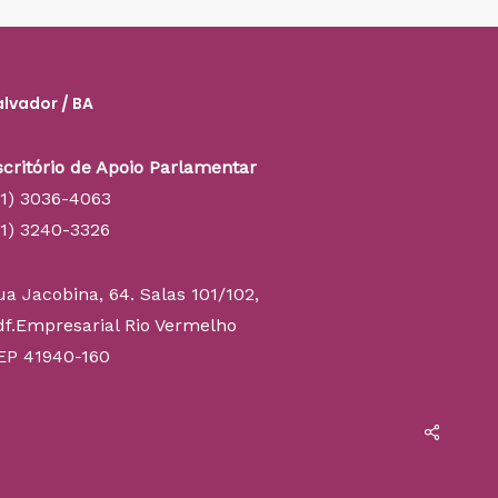
alvador / BA
scritório de Apoio Parlamentar
71) 3036-4063
71) 3240-3326
ua Jacobina, 64. Salas 101/102,
df.Empresarial Rio Vermelho
EP 41940-160