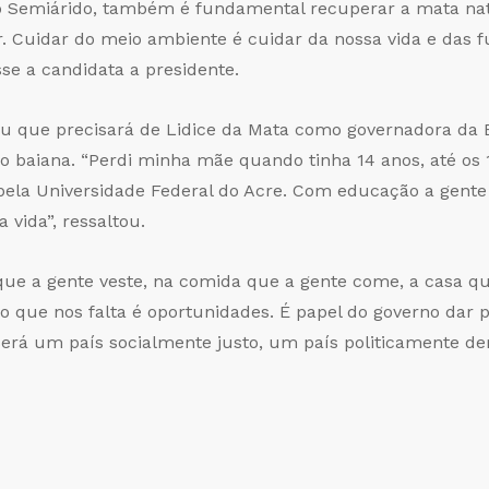
o Semiárido, também é fundamental recuperar a mata nat
. Cuidar do meio ambiente é cuidar da nossa vida e das f
sse a candidata a presidente.
ou que precisará de Lidice da Mata como governadora da B
o baiana. “Perdi minha mãe quando tinha 14 anos, até os 
 pela Universidade Federal do Acre. Com educação a gente
vida”, ressaltou.
que a gente veste, na comida que a gente come, a casa q
o que nos falta é oportunidades. É papel do governo dar
l será um país socialmente justo, um país politicamente d