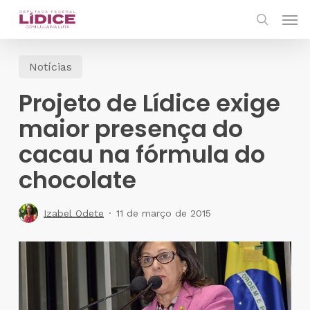
Skip
Men
to
search
main
Notícias
content
Projeto de Lídice exige
maior presença do
cacau na fórmula do
chocolate
Izabel Odete
11 de março de 2015