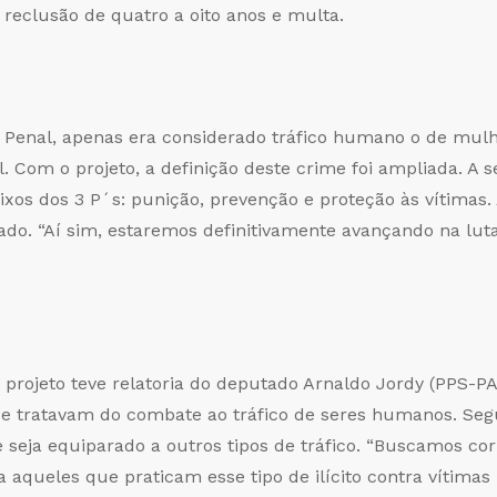
e reclusão de quatro a oito anos e multa.
 Penal, apenas era considerado tráfico humano o de mulh
al. Com o projeto, a definição deste crime foi ampliada. 
xos dos 3 P´s: punição, prevenção e proteção às vítimas.
do. “Aí sim, estaremos definitivamente avançando na luta 
projeto teve relatoria do deputado Arnaldo Jordy (PPS-PA
ue tratavam do combate ao tráfico de seres humanos. Seg
seja equiparado a outros tipos de tráfico. “Buscamos corr
 aqueles que praticam esse tipo de ilícito contra vítim