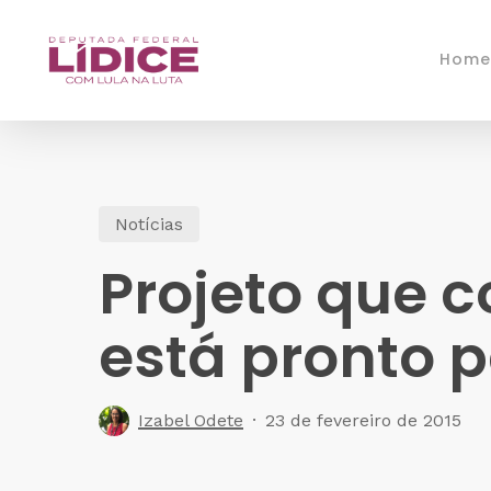
Skip
to
Home
main
content
Notícias
Projeto que 
está pronto 
Izabel Odete
23 de fevereiro de 2015