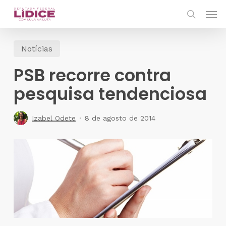
Skip
Men
to
search
main
Notícias
content
PSB recorre contra
pesquisa tendenciosa
Izabel Odete
8 de agosto de 2014