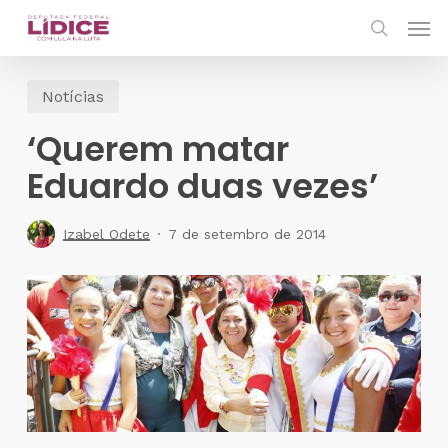
Skip
Men
to
search
main
Notícias
content
‘Querem matar
Eduardo duas vezes’
Izabel Odete
7 de setembro de 2014