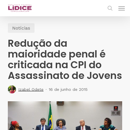
Skip
Men
to
search
main
Notícias
content
Redução da
maioridade penal é
criticada na CPI do
Assassinato de Jovens
Izabel Odete
16 de junho de 2015