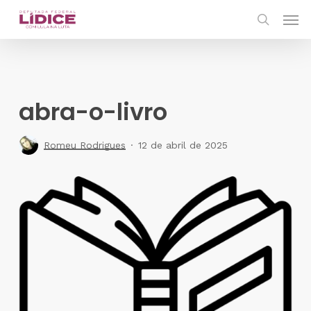
Skip
Men
to
search
main
content
abra-o-livro
Romeu Rodrigues
12 de abril de 2025