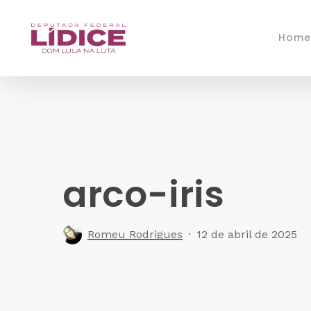
Skip
to
Home
main
content
arco-iris
Romeu Rodrigues
12 de abril de 2025