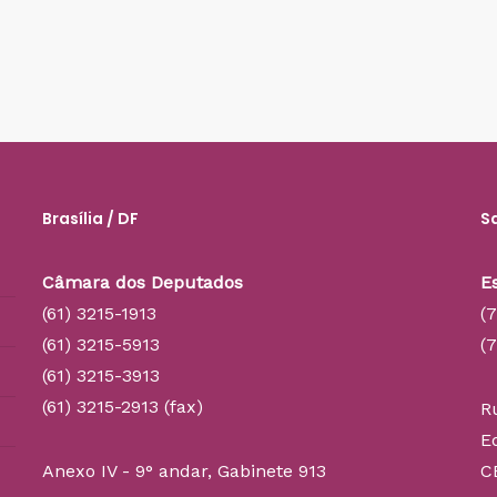
Brasília / DF
S
Câmara dos Deputados
E
(61) 3215-1913
(
(61) 3215-5913
(
(61) 3215-3913
(61) 3215-2913 (fax)
R
E
Anexo IV - 9° andar, Gabinete 913
C