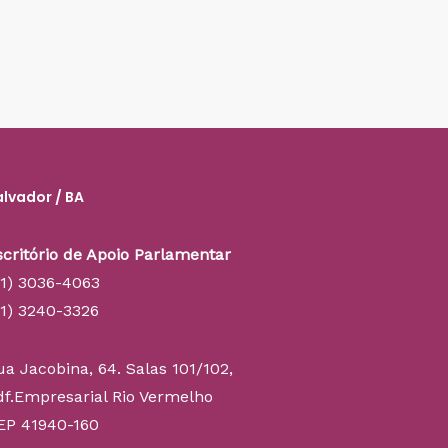
alvador / BA
scritório de Apoio Parlamentar
71) 3036-4063
71) 3240-3326
ua Jacobina, 64. Salas 101/102,
df.Empresarial Rio Vermelho
EP 41940-160