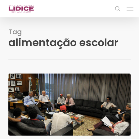
Skip
Men
to
search
main
content
Tag
alimentação escolar